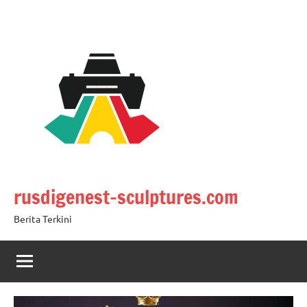
Skip
to
content
rusdigenest-sculptures.com
Berita Terkini