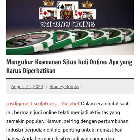
Mengukur Keamanan Situs Judi Online: Apa yang
Harus Diperhatikan
August 21, 2023
Bradley Brooks
rusdigenest-sculptures
–
Pialabet
Dalam era digital saat
ini, bermain judi online telah menjadi aktivitas yang
semakin populer. Namun, seiring dengan pertumbuhan
industri perjudian online, penting untuk memastikan
bahwa Anda bermain di situs judi yang aman dan