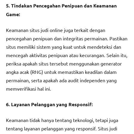
5. Tindakan Pencegahan Penipuan dan Keamanan
Game:
Keamanan situs judi online juga terkait dengan
pencegahan penipuan dan integritas permainan. Pastikan
situs memiliki sistem yang kuat untuk mendeteksi dan
mencegah aktivitas penipuan atau kecurangan. Selain itu,
periksa apakah situs tersebut menggunakan generator
angka acak (RNG) untuk memastikan keadilan dalam
permainan, serta apakah ada audit independen yang
memverifikasi hal ini.
6. Layanan Pelanggan yang Responsif:
Keamanan tidak hanya tentang teknologi, tetapi juga
tentang layanan pelanggan yang responsif. Situs judi