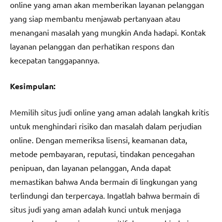
online yang aman akan memberikan layanan pelanggan
yang siap membantu menjawab pertanyaan atau
menangani masalah yang mungkin Anda hadapi. Kontak
layanan pelanggan dan perhatikan respons dan
kecepatan tanggapannya.
Kesimpulan:
Memilih situs judi online yang aman adalah langkah kritis
untuk menghindari risiko dan masalah dalam perjudian
online. Dengan memeriksa lisensi, keamanan data,
metode pembayaran, reputasi, tindakan pencegahan
penipuan, dan layanan pelanggan, Anda dapat
memastikan bahwa Anda bermain di lingkungan yang
terlindungi dan terpercaya. Ingatlah bahwa bermain di
situs judi yang aman adalah kunci untuk menjaga