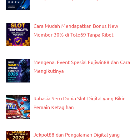
Cara Mudah Mendapatkan Bonus New
Member 30% di Toto69 Tanpa Ribet
Mengenal Event Spesial Fujiwin88 dan Cara
Mengikutinya
Rahasia Seru Dunia Slot Digital yang Bikin
Pemain Ketagihan
Jekpot88 dan Pengalaman Digital yang