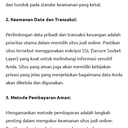
dan tunduk pada standar keamanan yang ketat.
2. Keamanan Data dan Transaksi:
Perlindungan data pribadi dan transaksi keuangan adalah
prioritas utama dalam memilih situs judi online. Pastikan
situs tersebut menggunakan enkripsi SSL (Secure Socket
Layer) yang kuat untuk melindungi informasi sensitif
Anda. Situs yang aman juga akan memiliki kebijakan
privasi yang jelas yang menjelaskan bagaimana data Anda
akan dikelola dan digunakan.
3. Metode Pembayaran Aman:
Mengamankan metode pembayaran adalah langkah
penting dalam mengukur keamanan situs judi online.