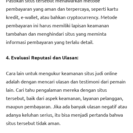
Pastikan situs tersebut menawarkan metode
pembayaran yang aman dan terpercaya, seperti kartu
kredit, e-wallet, atau bahkan cryptocurrency. Metode
pembayaran ini harus memiliki lapisan keamanan
tambahan dan menghindari situs yang meminta
informasi pembayaran yang terlalu detail.
4. Evaluasi Reputasi dan Ulasan:
Cara lain untuk mengukur keamanan situs judi online
adalah dengan mencari ulasan dan testimoni dari pemain
lain. Cari tahu pengalaman mereka dengan situs
tersebut, baik dari aspek keamanan, layanan pelanggan,
maupun pembayaran. Jika ada banyak ulasan negatif atau
adanya keluhan serius, itu bisa menjadi pertanda bahwa
situs tersebut tidak aman.