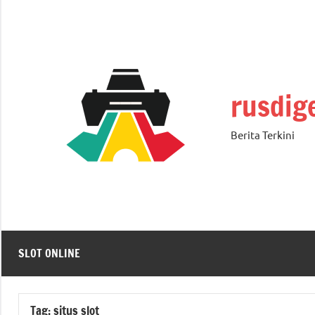
Skip
to
content
rusdig
Berita Terkini
SLOT ONLINE
Tag:
situs slot