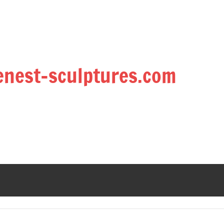
enest-sculptures.com