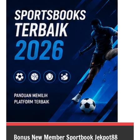
Bonus New Member Sportbook Jekpot88