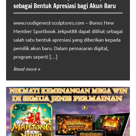
sebagai Bentuk Apresiasi bagi Akun Baru
www.rusdigenest-sculptures.com – Bonus New
Member Sportbook Jekpot88 dapat dilihat sebagai
salah satu bentuk apresiasi yang diberikan kepada
pemilik akun baru. Dalam pemasaran digital,
program seperti […]
Read more