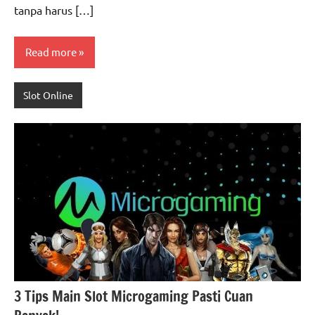
tanpa harus […]
Read more
Slot Online
3 Tips Main Slot Microgaming Pasti Cuan