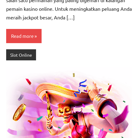
salah satu permainan yang paling digemari di kalangan
pemain kasino online. Untuk meningkatkan peluang Anda
meraih jackpot besar, Anda […]
Read more
Slot Online