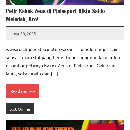
Petir Kakek Zeus di Pialasport Bikin Saldo
Meledak, Bro!
June 30, 2025
Bradley
Brooks
www.rusdigenest-sculptures.com – Lo belum ngerasain
sensasi main slot yang bener-bener ngagetin kalo belum
disambar petirnya Kakek Zeus di Pialasport! Gak pake
lama, sekali main dan […]
Read more
Slot Online