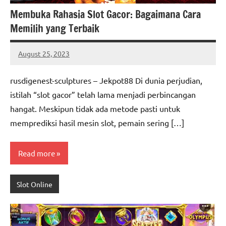
Membuka Rahasia Slot Gacor: Bagaimana Cara
Memilih yang Terbaik
August 25, 2023
Bradley
Brooks
rusdigenest-sculptures – Jekpot88 Di dunia perjudian,
istilah “slot gacor” telah lama menjadi perbincangan
hangat. Meskipun tidak ada metode pasti untuk
memprediksi hasil mesin slot, pemain sering […]
Read more
Slot Online