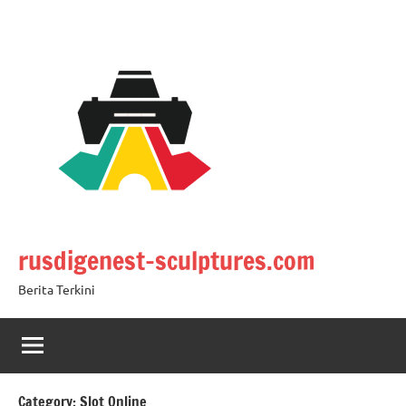
Skip
to
content
rusdigenest-sculptures.com
Berita Terkini
Category:
Slot Online