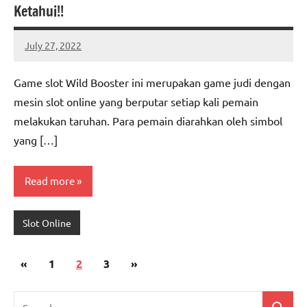
Ketahui!!
July 27, 2022
Bradley
Brooks
Game slot Wild Booster ini merupakan game judi dengan
mesin slot online yang berputar setiap kali pemain
melakukan taruhan. Para pemain diarahkan oleh simbol
yang […]
Read more
Slot Online
Posts
Previous
Next
«
1
2
3
»
pagination
Posts
Posts
Search