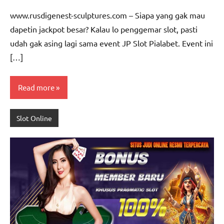
Brooks
www.rusdigenest-sculptures.com – Siapa yang gak mau
dapetin jackpot besar? Kalau lo penggemar slot, pasti
udah gak asing lagi sama event JP Slot Pialabet. Event ini
[…]
Read more
Slot Online