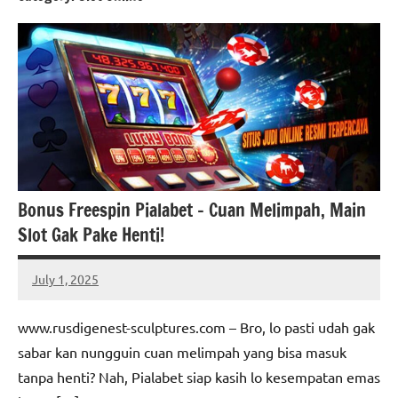
Bonus Freespin Pialabet – Cuan Melimpah, Main
Slot Gak Pake Henti!
July 1, 2025
Bradley
Brooks
www.rusdigenest-sculptures.com – Bro, lo pasti udah gak
sabar kan nungguin cuan melimpah yang bisa masuk
tanpa henti? Nah, Pialabet siap kasih lo kesempatan emas